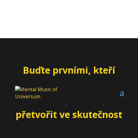
Buďte prvními, kteří
nám pomohou
následující řádky
přetvořit ve skutečnost