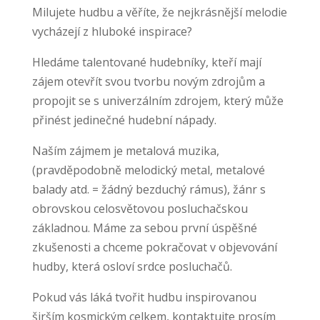
Milujete hudbu a věříte, že nejkrásnější melodie
vycházejí z hluboké inspirace?
Hledáme talentované hudebníky, kteří mají
zájem otevřít svou tvorbu novým zdrojům a
propojit se s univerzálním zdrojem, který může
přinést jedinečné hudební nápady.
Naším zájmem je metalová muzika,
(pravděpodobně melodický metal, metalové
balady atd. = žádný bezduchý rámus), žánr s
obrovskou celosvětovou posluchačskou
základnou. Máme za sebou první úspěšné
zkušenosti a chceme pokračovat v objevování
hudby, která osloví srdce posluchačů.
Pokud vás láká tvořit hudbu inspirovanou
širším kosmickým celkem, kontaktujte prosím