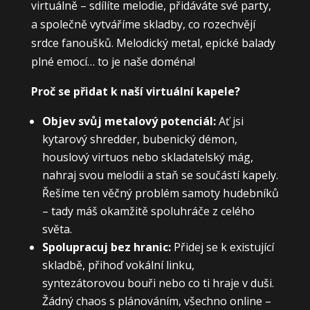
virtuálně – sdílíte melodie, přidáváte své party,
a společně vytváříme skladby, co rozechvějí
srdce fanoušků. Melodický metal, epické balady
plné emocí… to je naše doména!
Proč se přidat k naší virtuální kapele?
Objev svůj metalový potenciál:
Ať jsi
kytarový shredder, bubenický démon,
houslový virtuos nebo skladatelský mág,
nahraj svou melodii a staň se součástí kapely.
Řešíme ten věčný problém samoty hudebníků
– tady máš okamžitě spoluhráče z celého
světa.
Spolupracuj bez hranic:
Přidej se k existující
skladbě, přihoď vokální linku,
syntezátorovou bouři nebo co ti hraje v duši.
Žádný chaos s plánováním, všechno online –