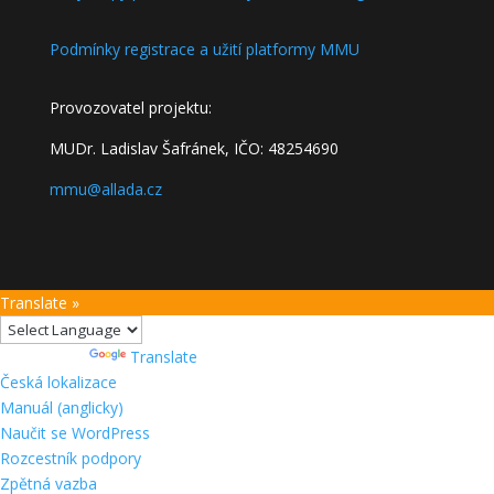
Podmínky registrace a užití platformy MMU
Provozovatel projektu:
MUDr. Ladislav Šafránek, IČO: 48254690
mmu@allada.cz
Translate »
Powered by
Translate
O
Česká lokalizace
WordPressu
Manuál (anglicky)
Naučit se WordPress
Rozcestník podpory
Zpětná vazba