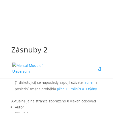
Zásnuby 2
new home
›
Fóra
›
Metal Music of Universum
›
Zásnuby 2
Toto téma obsahuje celkem 0 odpovědí. Do diskuze
(1 diskutující) se naposledy zapojil uživatel
admin
a
poslední změna proběhla
před 10 měsíci a 3 týdny
.
Aktuálně je na stránce zobrazeno 0 vláken odpovědí
Autor