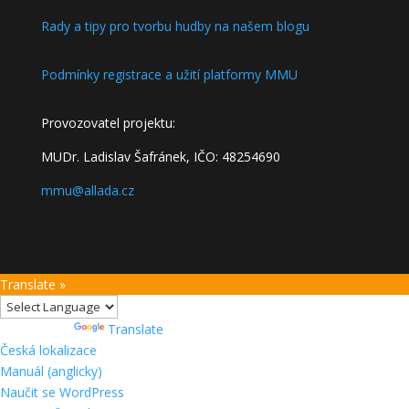
Rady a tipy pro tvorbu hudby na našem blogu
Podmínky registrace a užití platformy MMU
Provozovatel projektu:
MUDr. Ladislav Šafránek, IČO: 48254690
mmu@allada.cz
Translate »
Powered by
Translate
O
Česká lokalizace
WordPressu
Manuál (anglicky)
Naučit se WordPress